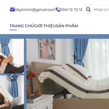
tbytmimi@gmail.com
0941 12 72 12
TRANG CHỦ
GIỚI THIỆU
SẢN PHẨM