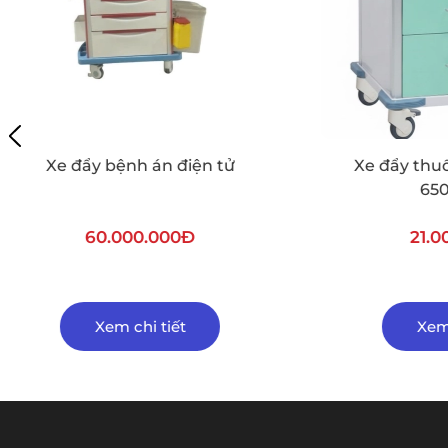
Xe đẩy thuốc thép sơn MT-
Xe đ
65032J-SG
21.000.000Đ
Xem chi tiết