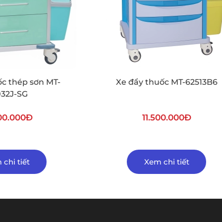
ẩy thuốc MT-62513B6
Xe đẩy điều dưỡng kh
(xe đẩy bệnh án điện tử
001
11.500.000Đ
95.000.000Đ
Xem chi tiết
Xem chi tiết