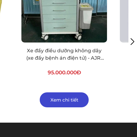
ông dây
Xe đẩy tiện dụng 201E
) - AJR-
3.000.000Đ
Xem chi tiết