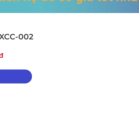
 XCC-002
 đ