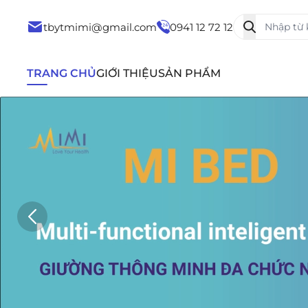
tbytmimi@gmail.com
0941 12 72 12
TRANG CHỦ
GIỚI THIỆU
SẢN PHẨM