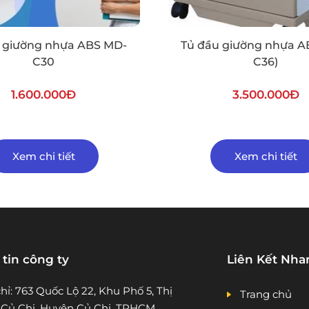
 giường nhựa ABS MD-
Tủ đầu giường nhựa A
C30
C36)
1.600.000Đ
3.500.000Đ
Xem chi tiết
Xem chi tiết
tin công ty
Liên Kết Nha
chỉ: 763 Quốc Lộ 22, Khu Phố 5, Thị
Trang chủ
 Củ Chi, Huyện Củ Chi, TPHCM