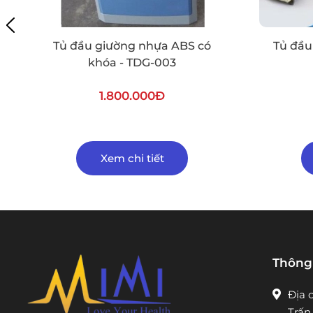
Tủ đầu giường nhựa ABS có
Tủ đầu
khóa - TDG-003
1.800.000Đ
Xem chi tiết
Thông 
Địa 
Trấn