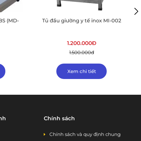
BS (MD-
Tủ đầu giường y tế inox MI-002
1.200.000Đ
1.500.000đ
Xem chi tiết
nh
Chính sách
Chính sách và quy định chung