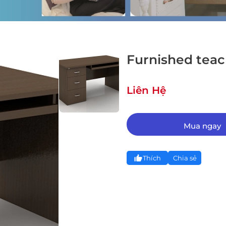
Furnished tea
Liên Hệ
Mua ngay
Thích
Chia sẻ