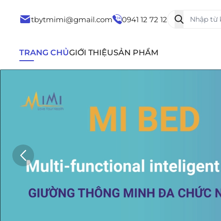
tbytmimi@gmail.com
0941 12 72 12
TRANG CHỦ
GIỚI THIỆU
SẢN PHẨM