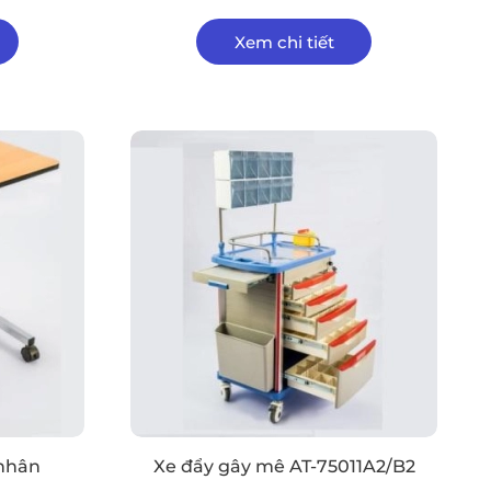
Xem chi tiết
 nhân
Xe đẩy gây mê AT-75011A2/B2