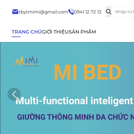
tbytmimi@gmail.com
0941 12 72 12
TRANG CHỦ
GIỚI THIỆU
SẢN PHẨM