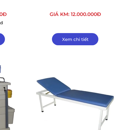
00Đ
GIÁ KM: 12.000.000Đ
0đ
Xem chi tiết