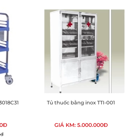
3018C31
Tủ thuốc bằng inox TTI-001
00Đ
GIÁ KM: 5.000.000Đ
0đ