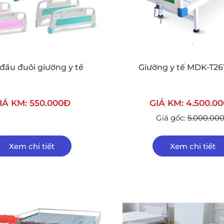
đầu đuôi giường y tế
Giường y tế MDK-T2611
IÁ KM: 550.000Đ
GIÁ KM: 4.500.0
Giá gốc:
5.000.00
Xem chi tiết
Xem chi tiết