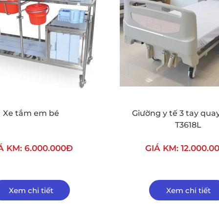
Xe tắm em bé
Giường y tế 3 tay qu
T3618L
Á KM: 6.000.000Đ
GIÁ KM: 12.000.0
Xem chi tiết
Xem chi tiết