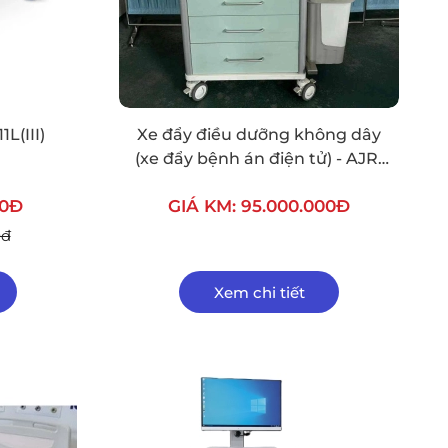
L(III)
Xe đẩy điều dưỡng không dây
(xe đẩy bệnh án điện tử) - AJR-
001
00Đ
GIÁ KM: 95.000.000Đ
0đ
Xem chi tiết