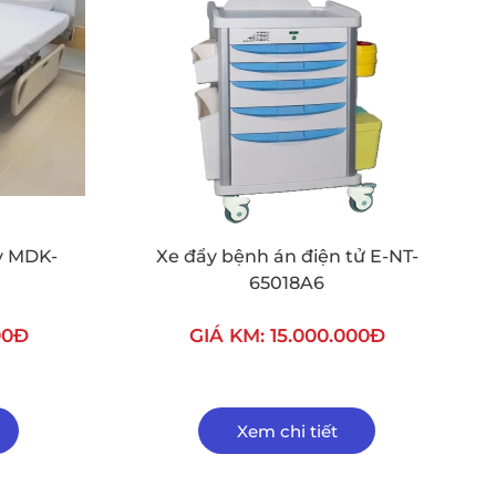
ay MDK-
Xe đẩy bệnh án điện tử E-NT-
65018A6
00Đ
GIÁ KM: 15.000.000Đ
Xem chi tiết