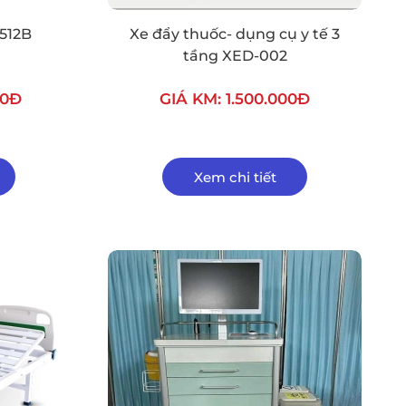
512B
Xe đẩy thuốc- dụng cụ y tế 3
tầng XED-002
00Đ
GIÁ KM: 1.500.000Đ
Xem chi tiết