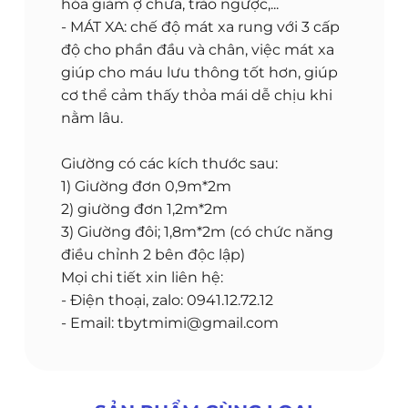
hóa giảm ợ chưa, trào ngược,...
- MÁT XA: chế độ mát xa rung với 3 cấp
độ cho phần đầu và chân, việc mát xa
giúp cho máu lưu thông tốt hơn, giúp
cơ thể cảm thấy thỏa mái dễ chịu khi
nằm lâu.
Giường có các kích thước sau:
1) Giường đơn 0,9m*2m
2) giường đơn 1,2m*2m
3) Giường đôi; 1,8m*2m (có chức năng
điều chỉnh 2 bên độc lập)
Mọi chi tiết xin liên hệ:
- Điện thoại, zalo: 0941.12.72.12
- Email: tbytmimi@gmail.com