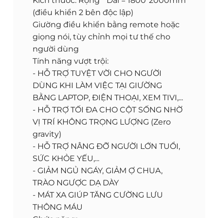
Kích thước: Rộng * Dài = 1800*2000mm
(điều khiển 2 bên độc lập)
Giường điều khiển bằng remote hoặc
giọng nói, tùy chỉnh mọi tư thế cho
người dùng
Tính năng vượt trội:
- HỖ TRỢ TUYỆT VỜI CHO NGƯỜI
DÙNG KHI LÀM VIỆC TẠI GIƯỜNG
BẰNG LAPTOP, ĐIỆN THOẠI, XEM TIVI,...
- HỖ TRỢ TỐI ĐA CHO CỘT SỐNG NHỜ
VỊ TRÍ KHÔNG TRỌNG LƯỢNG (Zero
gravity)
- HỖ TRỢ NÂNG ĐỠ NGƯỜI LỚN TUỔI,
SỨC KHỎE YẾU,...
- GIẢM NGỦ NGÁY, GIẢM Ợ CHUA,
TRÀO NGƯỢC DẠ DÀY
- MÁT XA GIÚP TĂNG CƯỜNG LƯU
THÔNG MÁU