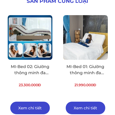
SẢN PHẨM CÙNG LOẠI
MI-Bed 02: Giường
MI-Bed 01: Giường
thông minh đa
thông minh đa
chức năng 1.2M
chức năng 0.9M
(Multi-functional
23.300.000Đ
(Multi-functional
21.990.000Đ
intelligent bed
intelligent bed
1.2M)
0.9M)
Xem chi tiết
Xem chi tiết