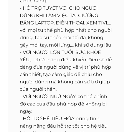
Chức năng:
- HỖ TRỢ TUYỆT VỜI CHO NGƯỜI
DÙNG KHI LÀM VIỆC TẠI GIƯỜNG
BẰNG LAPTOP, ĐIỆN THOẠI, XEM TIVI,...
với mọi tư thế phù hợp nhất cho người
dùng, tạo sự thỏa mái tối đa, không
gây mỏi tay, mỏi lưng,... khi sử dụng lâu
- VỚI NGƯỜI LỚN TUỔI, SỨC KHỎE
YẾU,... chức năng điều khiển điện sẽ dễ
dàng đưa người dùng về vị trí phù hợp
cần thiết, tạo cảm giác dễ chịu cho
người dùng mà không cần sự trợ giúp
của người thân.
- VỚI NGƯỜI NGỦ NGÁY, có thể chỉnh
độ cao của đầu phù hợp để không bị
ngáy.
- HỖ TRỢ HỆ TIÊU HÓA: cùng tính
năng nâng đầu hỗ trợ tốt cho hệ tiêu